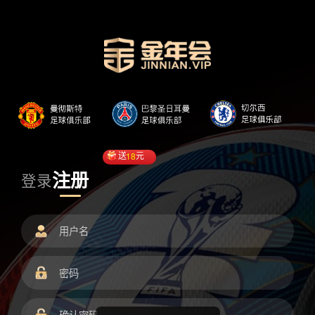
送
18
元
注册
登录